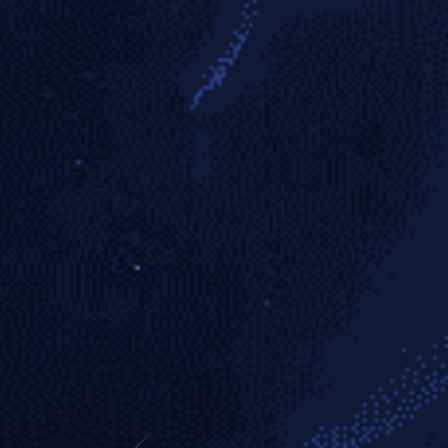
赫内斯再次抨击纳格尔斯曼
称德国主力阵容不稳难以赢