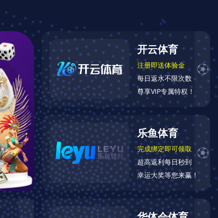
注册入口
从这里开始