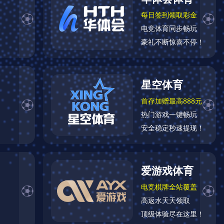
供便捷的体育服务。
2026-06-22 19:00
33 次阅读
的不稳定性使得球队在即将到来的世界杯中
伏不定，战术执行力不足，这些都让人对德
上，稳定性和凝聚力是赢得比赛的关键，而