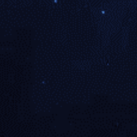
2026-06-22
2
猛龙主教练强调限制马克西得分目标在
在现代篮球比赛中，教练的战术部署和球员的
2026-07-24
3
瓜迪奥拉亲赴英甲赛场彰显对英格兰足
瓜迪奥拉作为当今足坛最具影响力的教练之一
2026-06-20
4
阿莱格里直言球队再犯错争夺欧冠资格
在赛季的关键节点，阿莱格里对球队表现的直
2026-07-09
5
克罗斯澄清姆巴佩炮轰传闻称报道不实
近期，围绕克罗斯与姆巴佩之间的传闻引发了