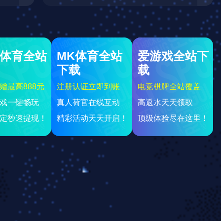
他还提到了教练纳格尔斯曼在调整阵容时缺
。在这样的背景下，赫内斯对于德国队能否
的看法
家队有着深厚的情感。他认为，德国足球一
几年的表现却让人失望。尤其是在大赛中的
密不可分。
这种精神曾经帮助他们在国际舞台上屡创佳
非团队荣誉。这样一来，不仅影响了球员之
青训入手，加强对年轻球员价值观的培养，
技术上的提升，更是对德国家庭文化的一种