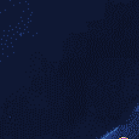
问题
的压力。他的战术安排常常成为外界讨论的
面对强敌时显得过于保守，使得球队错失了
豫不决。有时他会把一些状态正佳的年轻球
滑的老将。这种做法不仅削弱了球队活力，
活应变的能力，而不是因循守旧，因此他呼
应不同对手和比赛环境。
题
困扰或状态下滑的问题。例如，一些曾经表