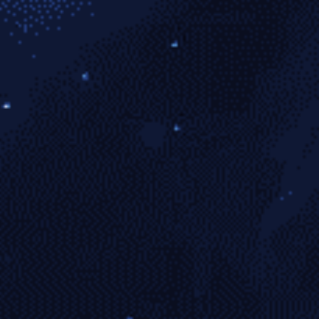
上一篇：
苏亚雷斯在社交媒体上祝贺巴萨夺…
精选推荐
1
赫内斯再次抨击纳格尔斯曼称德国主力
赫内斯再次抨击纳格尔斯曼，认为德国主力阵