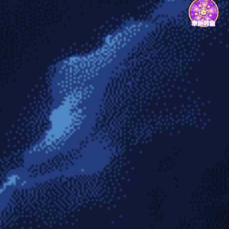
带来了巨大困扰。赫内斯对此表示十分忧
难在世界杯这样的高水平赛事中取得好成
任，他们不仅要保持自己的竞技状态，还需
想时，会直接影响到整个球队。因此，在选
态，以确保每位成员都能为团队贡献力量。
保持良好的身体状态时，才能为冲击冠军打
。
俊的挖掘与培养。赫内斯也意识到，如果德
人的投入与支持。他指出，现在许多其他国
对滞后，这使得他们在竞争中处于劣势。