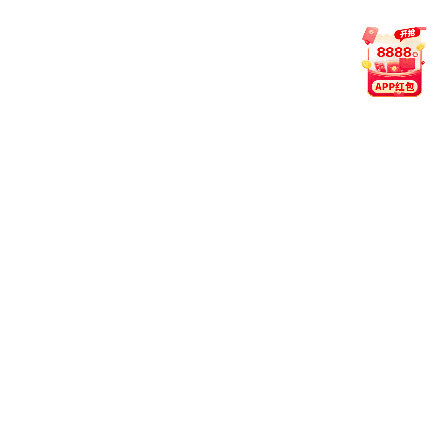
4、未来展望
考虑到当前形势，无论是对于费城76人还是纽约尼克
斯来说，即将到来的G3都是一场关键之战。如果恩比
德仍无法复出，那么76人必须全力以赴发挥出所有潜
能，以弥补他缺席带来的空白。而如果能找到解决方
案，提高进攻效率或许还有逆转局势的一线希望。
另一方面，对于纽约尼克斯而言，此役若能顺利拿
下，将大大提升士气并推动进一步前行。在最后阶
段，小心谨慎地控制比赛节奏至关重要。他们要利用
好主场之利，全力以赴争取实现晋级目标，这是这个
系列赛乃至整个季后赛的重要机遇。
总结：